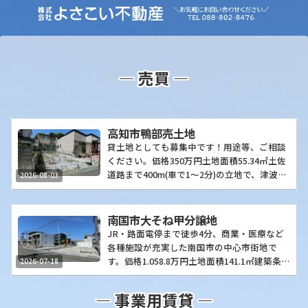
― 売買 ―
高知市鴨部売土地
貸土地としても募集中です！用途等、ご相談
ください。価格350万円土地面積55.34㎡土佐
道路まで400m(車で1～2分)の立地で、津波災
2026-08-03
害警戒区域外、土砂災害警戒区域外です。月
額3万円で貸土地としても賃貸可能です。詳
細区画図写真交通・利便名称・種別高知市鴨
南国市大そね甲分譲地
部売土地地目／土地権利宅地／所有権所在地
JR・路面電停まで徒歩4分、商業・医療など
高知県高知市鴨部1196番地15価格 (坪単
各種施設が充実した南国市の中心市街地で
価)350万円 (20.91万円)土地面積 (坪数)【公
す。価格1.058.8万円土地面積141.1㎡建築条
2026-07-18
簿】55.34㎡ (16.74坪)引渡時期／現況相談／
件付き分譲地、土地のみ販売も可です。整備
更地・賃貸中接道状況【南】接面:4.5m 舗装
事業により高知市内へもアクセスしやすくな
― 事業用賃貸 ―
有セットバック／私道面積―都市計画／用途
りました！土砂災害警戒区域外・津波浸水想