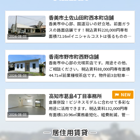
地域市街化区域／一種中高層建ぺい率・容積
定区域外で、共有スペースには発電機などを
率60％・200％条件・制限等建築条件なし備
備蓄した防災倉庫を設置し、災害時に備えま
考上水道取引態様媒介情報更新日／次回更新
す。何でもお気軽にお問い合わせください♪
香美市土佐山田町西本町店舗
予定日／準備中です最寄駅とさでん交通旭町
詳細区画図写真交通・利便名称・種別南国市
香美市中心部、国道沿いの好立地。前面ガラ
三丁目駅1400m徒歩18分食品量販店サニーマ
大そね甲分譲地 ④号地地目／土地権利宅地／
スの路面店舗です！税込賃料220,000円専有
ート神田店800m学区高知市立鴨田小学校
所有権所在地高知県南国市大そね甲価格 (坪
面積72.16㎡イニシャルコストは張るものの、
2026-08-03
230m、高知市立西部中学校600m
単価)10,587,550円 (24.8万円)土地面積 (坪
集客の見込める立地でサインポールも視認性
数)141.1㎡ (42.68坪)引渡時期／現況相談／更
が良いです。「気軽にふらっと立ち寄ってほ
地接道状況【南】5mセットバック／私道面積
しい！」そんな業種に適した物件です。詳細
香南市野市町西野店舗
―都市計画／用途地域市街化区域／第一種住
間取図写真交通・利便名称・種別土佐山田町
香南市中心部の元喫茶店です。用途その他、
居地域建ぺい率・容積率60%・200%条件・
西本町店舗 (東)所在地高知県⾹美市⼟佐⼭⽥
ご相談ください。税込賃料88,000円専有面積
制限等建築条件付き、土地のみ販売の場合は
町⻄本町4丁⽬2番4号税込賃料220,000円共益
44.71㎡前業種喫茶店です。物件前3台駐車
2026-08-03
坪単価＋3万円、建築基準法第22条区域備考
費等込み駐車場込み 台数等ご相談ください
可。土佐山田へ抜ける県道交差点そばで、ア
上下水道工事負担金8,000円／坪、上水道敷
専有面積 (坪数)72.16㎡ (21.82坪)契約一時金
ピールしやすい立地です。詳細間取図写真交
地内引込料70,000円／区画、プロパンガス、
礼金1ヶ月、敷金3ヶ月、火災保険料、仲介手
通・利便名称・種別野市町西野店舗所在地高
高知市葛島4丁目事務所
上下水道、防災倉庫、ゴミステーション、ソ
数料1ヶ月構造／所在階鉄骨造／地上1階1階
知県香南市野市町西野665-3税込賃料88,000
倉庫併設！ビジネスモデルに合わせて多彩な
ーラーライト、①号地モデルハウス、②⑧⑨
部分引渡時期／現況相談／空家築年月1992年
円共益費等3,000円駐車場物件前面3台分込み
用途に活用できます。税込賃料132,000円専
建売取引態...
11⽉用途地域⼆種住居設備プロパンガス、電
専有面積 (坪数)44.71㎡ (13.52坪)契約一時金
有面積120.96㎡業務最短化、経費削減、管理
2026-08-03
気、上⽔道、下⽔道、トイレ、サインポール
礼金1ヶ月、敷金3ヶ月、火災保険料、仲介手
精度向上など、業種によっては大変メリット
備考お申込み内容により、家賃保証契約をお
数料1ヶ月構造／所在階木造／地上1階1階部
の多い倉庫併設物件です。高知南インター線
願いする場合があります。取引態様媒介情報
― 居住用賃貸 ―
分引渡時期／現況相談／空家築年月1985年月
に向いて建っており、幹線道路へのアクセス
更新日／次回更新予定日／最寄駅JR⼟讃線⼭
不詳用途地域指定なし設備プロパンガス、電
も良好です。お気軽にお問い合わせくださ