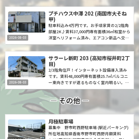
⽥⻄町駅350ｍ徒歩5分
気、トイレ、浄化槽備考・面積、築年月は固
い！詳細間取図写真交通・利便名称・種別葛
定資産税台帳による。 ・お申込み内容によ
島4丁目倉庫付事務所KK 101号室所在地高知
プチハウス中澤 202 (南国市大そね
り、家賃保証契約をお願いする場合がありま
県高知市葛島4丁目8番22号税込賃料132,000
甲)
す。取引態様媒介情報更新日／次回更新予定
円共益費等1,265円駐車場物件前込み ※車種
駐車料込み4万円です。お手頃家賃の2/2階角
日／最寄駅土佐くろしおなはりのいち駅
により3台以上可専有面積 (坪数)120.96㎡
部屋2K♪賃料37,000円専有面積36㎡和室から
580m徒歩8分
(36.59坪)契約一時金敷金4ヶ月、保証委託料
洋室へリフォーム済み、エアコン新品へ交換
2026-08-03
賃料総額50%(月額保証料賃料総額2%)、火災
済みです。洗濯機置き場が外だったり脱衣所
保険料、仲介手数料1ヶ月構造／所在階鉄骨
がなかったりしますが、かわりに家賃が手頃
造／地上2階1-2階部分引渡時期／現況相談／
です。広めのお部屋でゆったりしたい単身さ
サラーレ新町 203 (高知市桜井町2丁
空家築年月1992年1⽉用途地域第二種中高層
んにおすすめです。詳細間取図写真交通・利
目)
住居専用地域設備キッチン、エアコン、照
便名称・種別プチハウス中澤 202所在地高知
2/3階角住戸！インターネット設備導入済み
明、下水、角住戸、動力なし備考更新料不
県南国市大そね甲1203-12賃料37,000円共益
です。賃料48,000円専有面積25.7㎡バルコニ
要、インボイス登録有り、個人名義での契約
費等込み駐車場近隣110m3000円専有面積／
ー東向きですが遮るものなく室内明るい。徒
2026-08-03
は保証会社原則加入、1階倉庫内は車の乗り
間取り36㎡／2K契約一時金ルームクリーニン
歩10分圏内に駅やスーパー、ドラッグスト
入れ不可(火気厳禁)取引態様媒介情報更新日
グ費47,300円、礼金1ヶ月、火災保険料、仲
ア、郵便局と施設が揃っており、生活便利な
― その他 ―
／次回更新予定日／最寄駅とさでん交通後免
介手数料1.1ヶ月、鍵交換費17,380円引渡時期
立地です。駐車場はお隣の敷地からご紹介可
線県立美術館通駅6...
／現況相談／空家構造／所在階鉄骨・木造／
能です。詳細間取図写真交通・利便名称・種
2階建て2階部分築年月1992年5月設備バスト
別サラーレ新町 203号室所在地高知県高知
イレ別、バルコニー、エアコン、クロゼッ
市桜井町2-8-17賃料48,000円共益費等込み駐
月極駐車場
ト、フローリング、南向き、角住戸、温水洗
車場近隣駐車場6,000円専有面積／間取り25.7
募集中 野市町西野駐車場 (駅近パーキング)
浄便座、押入、2面採光、最上階、全居室洋
㎡／ワンルーム契約一時金敷金1ヶ月、火災
所在地高知県香南市野市町西野月額賃料
室、全居室フローリング、キッチンに窓、1
保険料、仲介手数料1.1ヶ月、家賃保証：保証