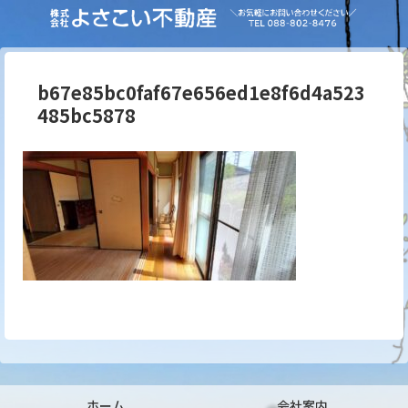
b67e85bc0faf67e656ed1e8f6d4a523
485bc5878
ホーム
会社案内